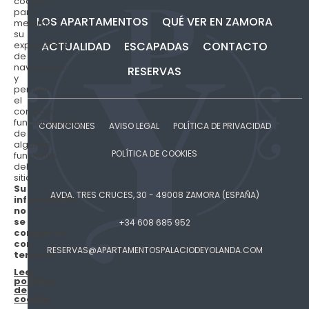
cookies
para
LOS APARTAMENTOS
QUÉ VER EN ZAMORA
mejorar
su
experiencia
ACTUALIDAD
ESCAPADAS
CONTACTO
de
navegación
RESERVAS
y
permitir
el
correcto
funcionamiento
CONDICIONES
AVISO LEGAL
POLÍTICA DE PRIVACIDAD
de
algunas
POLÍTICA DE COOKIES
funciones
del
sitio.
Su
AVDA. TRES CRUCES, 30 - 49008 ZAMORA (ESPAÑA)
información
no
se
+34 608 685 952
comparte
con
RESERVAS@APARTAMENTOSPALACIODEYOLANDA.COM
terceros
.
Leer
política
de
cookies