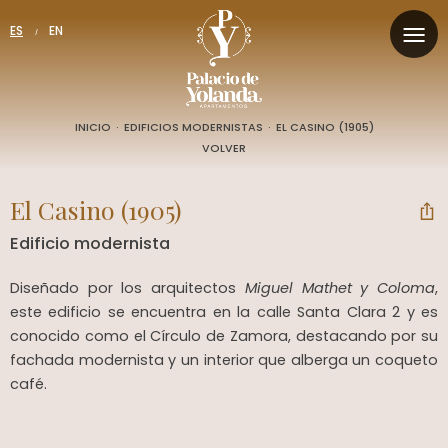
ES
EN
/
TODOS
CONDICIONES
MONUMENTOS
AVISO LEGAL
INICIO
·
EDIFICIOS MODERNISTAS
·
EL CASINO (1905)
VOLVER
MUSEOS Y TEATROS
POLÍTICA DE PRIVACIDAD
El Casino (1905)
EDIFICIOS MODERNISTAS
POLÍTICA DE COOKIES
Edificio modernista
Diseñado por los arquitectos
Miguel Mathet y Coloma
,
este edificio se encuentra en la calle Santa Clara 2 y es
conocido como el Círculo de Zamora, destacando por su
fachada modernista y un interior que alberga un coqueto
café.